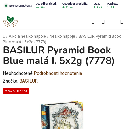
Prejsť
Os. odber sklad:
Os. odber predajňa:
GLS:
Packeta:
Rýchlosť doručenia
okamžite
do 24 hod.
1 - 2 dni
1 - 2 dni
na
obsah
Hľadať
NÁKUPN
KOŠÍK
Domov
/
Alko a nealko nápoje
/
Nealko nápoje
/
BASILUR Pyramid Book
Blue malá I. 5x2g (7778)
BASILUR Pyramid Book
Blue malá I. 5x2g (7778)
Priemerné
Neohodnotené
Podrobnosti hodnotenia
hodnotenie
Značka:
BASILUR
produktu
VIAC ZA MENEJ
je
0,0
z
5
hviezdičiek.