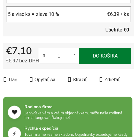
5 a viac ks = zľava 10 %
€6,39
/ ks
Ušetríte
€0
€7,10
DO KOŠÍKA
€5,97 bez DPH
Jednotková cena:
Tlač
Opýtať sa
Strážiť
Zdieľať
Rodinná firma
❤️
Len vďaka vám a vašim objednávkam, môže naša rodinná
firma fungovať. Ďakujeme!
Rýchla expedícia
⚡
Tovar máme reálne skladom. Objednávky expedujeme každý