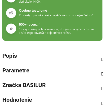
deň okolo 14:00.
Osobne testujeme
🌱
Produkty z ponuky prešli najskôr našim osobným "sitom".
500+ recenzií
⭐
Stovky spokojných zákazníkov, ktorým sme vyčarili úsmev.
Tisíce expedovaných objednávok ročne.
Popis
Parametre
Značka
BASILUR
Hodnotenie