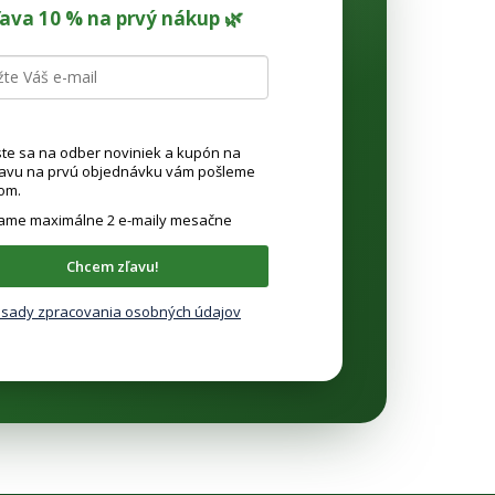
ľava 10 % na prvý nákup 🌿
ste sa na odber noviniek a kupón na
ľavu na prvú objednávku vám pošleme
om.
lame maximálne 2 e-maily mesačne
Chcem zľavu!
sady zpracovania osobných údajov