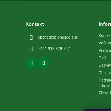
Z
á
Kontakt
Infor
p
ä
Kontak
obchod
@
bioraciodia.sk
t
Veľko
i
+421 918 878 727
Vráteni
e
O nás
Doprav
Obcho
Podmie
údajov
Zľava 