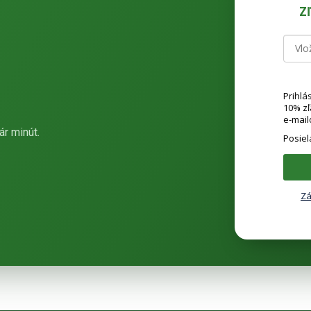
Z
Prihlá
10% z
e-mail
ár minút.
Posie
Zá