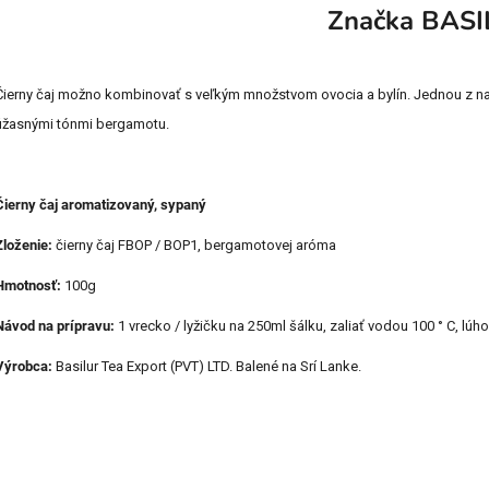
Značka
BASI
Čierny čaj možno kombinovať s veľkým množstvom ovocia a bylín. Jednou z najo
úžasnými tónmi bergamotu.
Čierny čaj aromatizovaný, sypaný
Zloženie:
čierny čaj FBOP / BOP1, bergamotovej aróma
Hmotnosť:
100g
Návod na prípravu:
1 vrecko / lyžičku na 250ml šálku, zaliať vodou 100 ° C, lúh
Výrobca:
Basilur Tea Export (PVT) LTD. Balené na Srí Lanke.