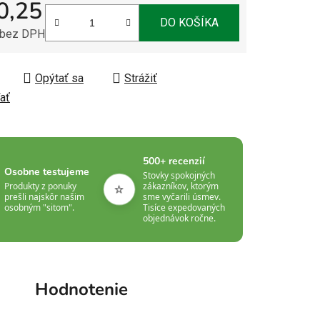
0,25
DO KOŠÍKA
 bez DPH
tková cena:
Opýtať sa
Strážiť
ať
500+ recenzií
Osobne testujeme
Stovky spokojných
⭐
Produkty z ponuky
zákazníkov, ktorým
prešli najskôr našim
sme vyčarili úsmev.
osobným "sitom".
Tisíce expedovaných
objednávok ročne.
Hodnotenie