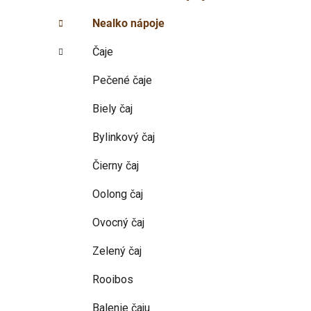
p
r
Nealko nápoje
i
a
e
n
Čaje
e
l
Pečené čaje
Biely čaj
Bylinkový čaj
Čierny čaj
Oolong čaj
Ovocný čaj
Zelený čaj
Rooibos
Balenie čaju