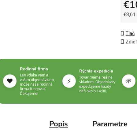
€1
€8,61
Jedno
Tlač
Zdieľ
Rodinná firma
Rýchla expedícia
Len vďaka vám a
Tovar máme reálne
❤️
⚡
🌱
vašim objednávkam,
skladom. Objednávky
môže naša rodinná
expedujeme každý
firma fungovať.
deň okolo 14:00.
Ďakujeme!
Popis
Parametre