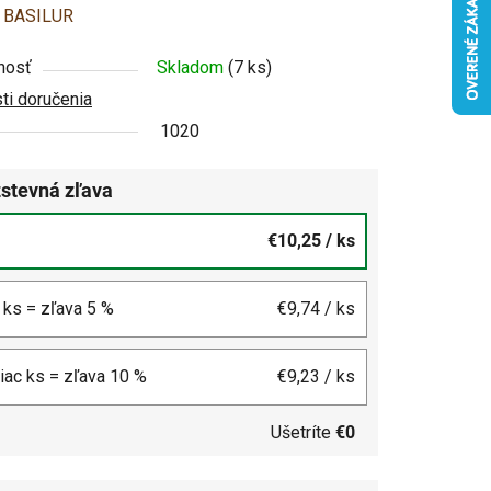
enie
:
BASILUR
u
nosť
Skladom
(7 ks)
i doručenia
1020
stevná zľava
čiek.
€10,25
/ ks
4 ks = zľava 5 %
€9,74
/ ks
viac ks = zľava 10 %
€9,23
/ ks
Ušetríte
€0