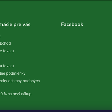
mácie pre vás
Facebook
t
obchod
e tovaru
a tovaru
dné podmienky
nky ochrany osobných
10 % na prvý nákup