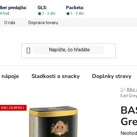
dber predajňa:
GLS:
Packeta:
4 hod.
1 - 2 dni
1 - 2 dni
O nás
Doprava tovaru
Obchodné podmienky
Podm
 nápoje
Sladkosti a snacky
Doplnky stravy
Domov
/
Alko 
Earl Gre
BAS
VIAC ZA MENEJ
Gre
Prieme
Neohod