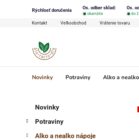
Prejsť
Os. odber sklad:
Os. o
na
Rýchlosť doručenia
okamžite
do 2
obsah
Kontakt
Veľkoobchod
Vrátenie tovaru
Novinky
Potraviny
Alko a nealko
B
K
Preskočiť
Novinky
a
o
kategórie
t
č
Potraviny
e
n
g
ý
Alko a nealko nápoje
ó