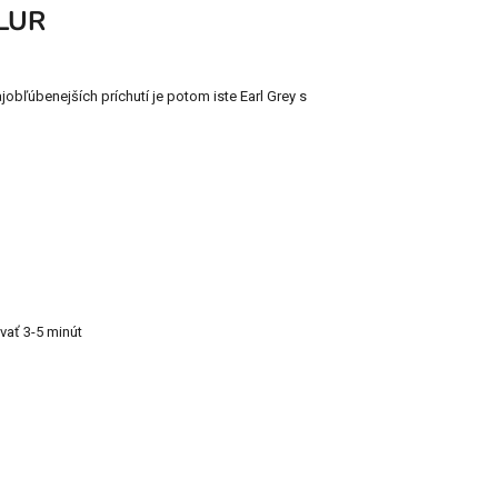
LUR
bľúbenejších príchutí je potom iste Earl Grey s
ovať 3-5 minút