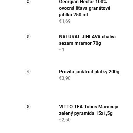
Georgian Nectar 100%
ovocná šťava granátové
jablko 250 ml
€1,69
NATURAL JIHLAVA chalva
sezam mramor 70g
€1
Provita jackfruit plátky 200g
€3,90
VITTO TEA Tubus Maracuja
zelený pyramída 15x1,5g
€2,50