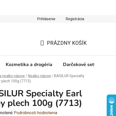
Prihlásenie
Registrácia
ienky ochrany osobných údajov
Zľava 10 % na prvý nákup
PRÁZDNY KOŠÍK
NÁKUPNÝ
KOŠÍK
Kozmetika a drogéria
Darčekové sety
Výp
a nealko nápoje
/
Nealko nápoje
/
BASILUR Specialty
y plech 100g (7713)
ILUR Specialty Earl
y plech 100g (7713)
rné
notené
Podrobnosti hodnotenia