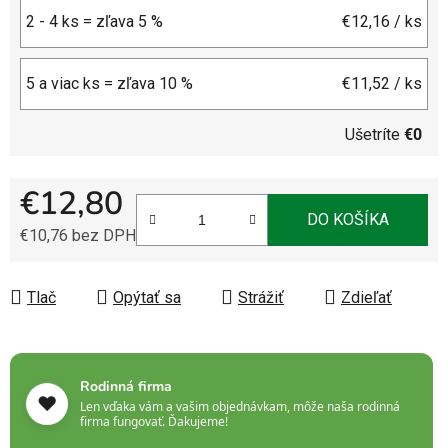
2 - 4 ks = zľava 5 %
€12,16
/ ks
5 a viac ks = zľava 10 %
€11,52
/ ks
Ušetríte
€0
€12,80
DO KOŠÍKA
€10,76 bez DPH
Jednotková cena:
Tlač
Opýtať sa
Strážiť
Zdieľať
Rodinná firma
❤️
Len vďaka vám a vašim objednávkam, môže naša rodinná
firma fungovať. Ďakujeme!