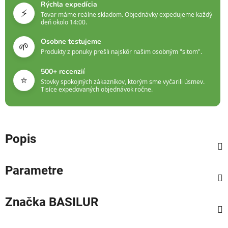
Rýchla expedícia
⚡
Tovar máme reálne skladom. Objednávky expedujeme každý
deň okolo 14:00.
Osobne testujeme
🌱
Produkty z ponuky prešli najskôr našim osobným "sitom".
500+ recenzií
⭐
Stovky spokojných zákazníkov, ktorým sme vyčarili úsmev.
Tisíce expedovaných objednávok ročne.
Popis
Parametre
Značka
BASILUR