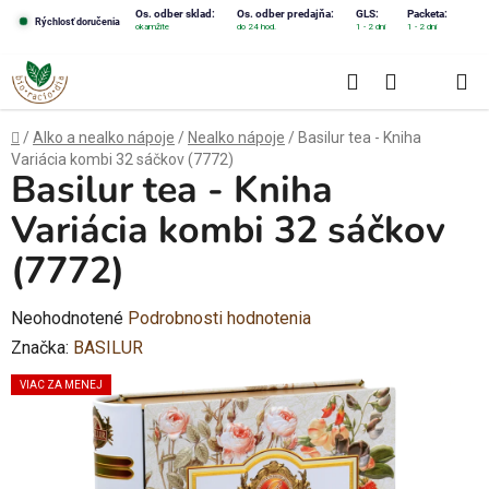
Prejsť
Os. odber sklad:
Os. odber predajňa:
GLS:
Packeta:
Rýchlosť doručenia
okamžite
do 24 hod.
1 - 2 dni
1 - 2 dni
na
obsah
Hľadať
NÁKUPN
KOŠÍK
Domov
/
Alko a nealko nápoje
/
Nealko nápoje
/
Basilur tea - Kniha
Variácia kombi 32 sáčkov (7772)
Basilur tea - Kniha
Variácia kombi 32 sáčkov
(7772)
Priemerné
Neohodnotené
Podrobnosti hodnotenia
hodnotenie
Značka:
BASILUR
produktu
VIAC ZA MENEJ
je
0,0
z