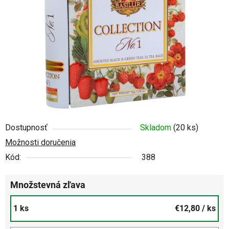
5
hviezdičiek.
Dostupnosť
Skladom
(20 ks)
Možnosti doručenia
Kód:
388
Množstevná zľava
1 ks
€12,80
/ ks