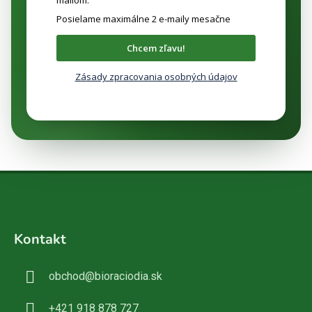
Posielame maximálne 2 e-maily mesačne
Chcem zľavu!
Zásady zpracovania osobných údajov
Z
á
Kontakt
p
ä
obchod
@
bioraciodia.sk
t
i
+421 918 878 727