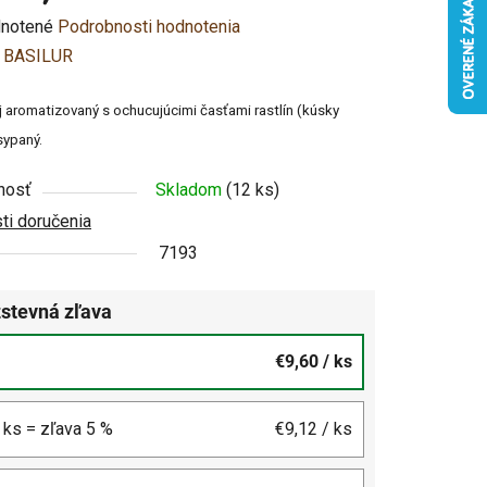
rné
notené
Podrobnosti hodnotenia
enie
:
BASILUR
u
j aromatizovaný s ochucujúcimi časťami rastlín (kúsky
sypaný.
nosť
Skladom
(12 ks)
i doručenia
čiek.
7193
stevná zľava
€9,60
/ ks
4 ks = zľava 5 %
€9,12
/ ks