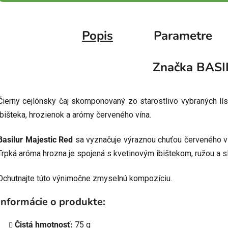
Popis
Parametre
Značka
BASI
Čierny cejlónsky čaj skomponovaný zo starostlivo vybraných lí
ibišteka, hrozienok a arómy červeného vína.
Basilur Majestic Red
sa vyznačuje výraznou chuťou červeného vín
Trpká aróma hrozna je spojená s kvetinovým ibištekom, ružou a 
Ochutnajte túto výnimočne zmyselnú kompozíciu.
Informácie o produkte:
Čistá hmotnosť:
75 g