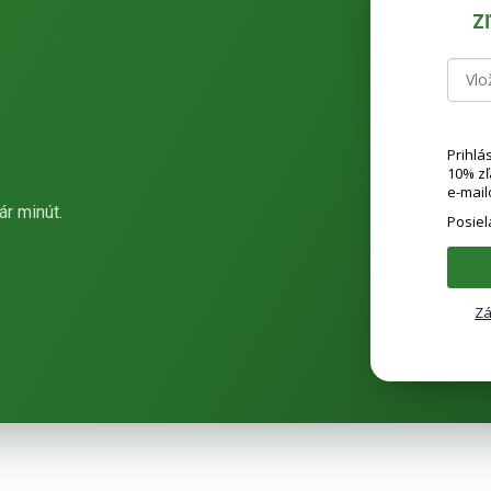
Z
Prihlá
10% z
e-mail
ár minút.
Posie
Zá