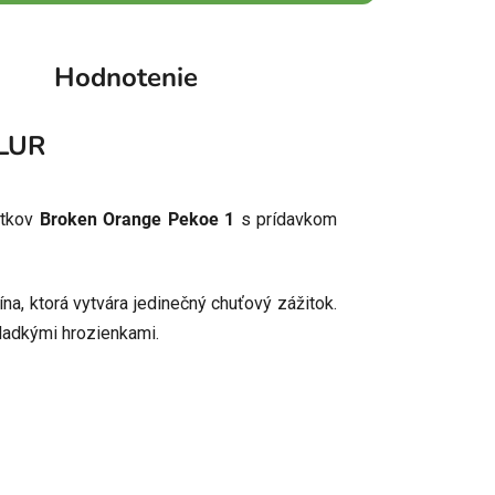
Hodnotenie
LUR
stkov
Broken Orange Pekoe 1
s prídavkom
a, ktorá vytvára jedinečný chuťový zážitok.
sladkými hrozienkami.