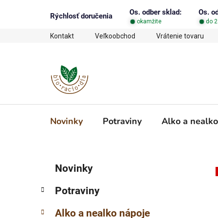
Prejsť
Os. odber sklad:
Os. o
na
Rýchlosť doručenia
okamžite
do 2
obsah
Kontakt
Veľkoobchod
Vrátenie tovaru
Novinky
Potraviny
Alko a nealko
B
K
Preskočiť
Novinky
a
o
kategórie
t
č
Potraviny
e
n
g
ý
Alko a nealko nápoje
ó