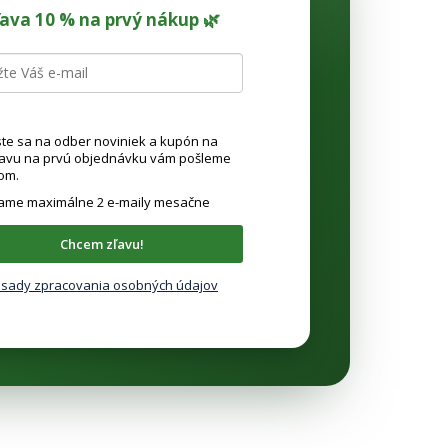
ľava 10 % na prvý nákup 🌿
ste sa na odber noviniek a kupón na
ľavu na prvú objednávku vám pošleme
om.
lame maximálne 2 e-maily mesačne
Chcem zľavu!
sady zpracovania osobných údajov