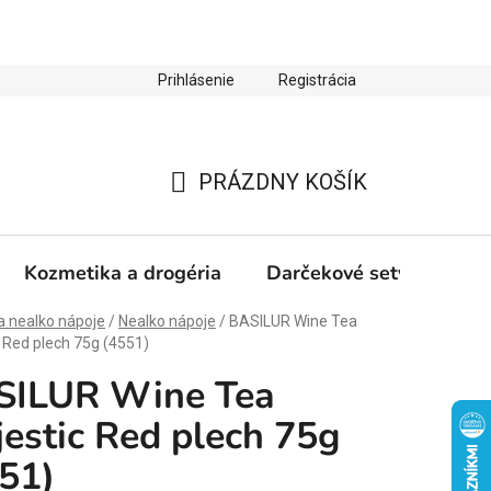
Prihlásenie
Registrácia
ienky ochrany osobných údajov
Zľava 10 % na prvý nákup
PRÁZDNY KOŠÍK
NÁKUPNÝ
KOŠÍK
Kozmetika a drogéria
Darčekové sety
Výp
a nealko nápoje
/
Nealko nápoje
/
BASILUR Wine Tea
 Red plech 75g (4551)
SILUR Wine Tea
estic Red plech 75g
51)