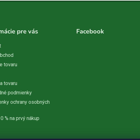
mácie pre vás
Facebook
t
obchod
e tovaru
a tovaru
dné podmienky
nky ochrany osobných
10 % na prvý nákup