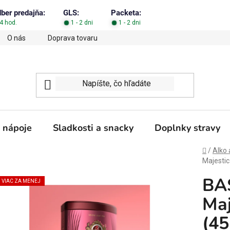
dber predajňa:
GLS:
Packeta:
4 hod.
1 - 2 dni
1 - 2 dni
O nás
Doprava tovaru
Obchodné podmienky
Podm
 nápoje
Sladkosti a snacky
Doplnky stravy
Domov
/
Alko 
Majestic
BA
VIAC ZA MENEJ
Maj
(45