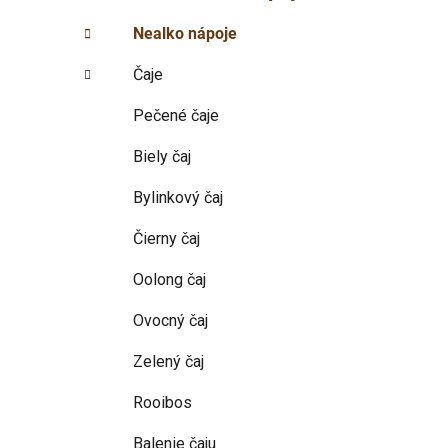
p
r
Nealko nápoje
i
a
e
n
Čaje
e
l
Pečené čaje
Biely čaj
Bylinkový čaj
Čierny čaj
Oolong čaj
Ovocný čaj
Zelený čaj
Rooibos
Balenie čaju