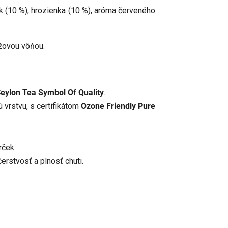
ek (10 %), hrozienka (10 %), aróma červeného
užovou vôňou.
eylon Tea Symbol Of Quality
.
 vrstvu, s certifikátom
Ozone Friendly Pure
rček.
erstvosť a plnosť chuti.