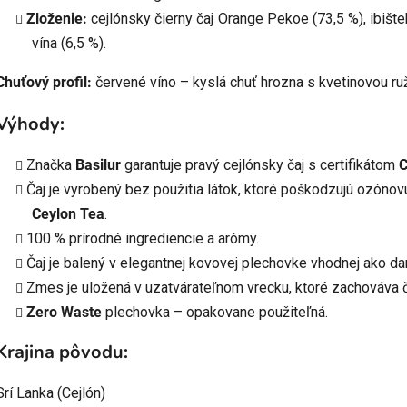
Zloženie:
cejlónsky čierny čaj Orange Pekoe (73,5 %), ibišt
vína (6,5 %).
Chuťový profil:
červené víno – kyslá chuť hrozna s kvetinovou r
Výhody:
Značka
Basilur
garantuje pravý cejlónsky čaj s certifikátom
C
Čaj je vyrobený bez použitia látok, ktoré poškodzujú ozónovú
Ceylon Tea
.
100 % prírodné ingrediencie a arómy.
Čaj je balený v elegantnej kovovej plechovke vhodnej ako da
Zmes je uložená v uzatvárateľnom vrecku, ktoré zachováva č
Zero Waste
plechovka – opakovane použiteľná.
Krajina pôvodu:
Srí Lanka (Cejlón)