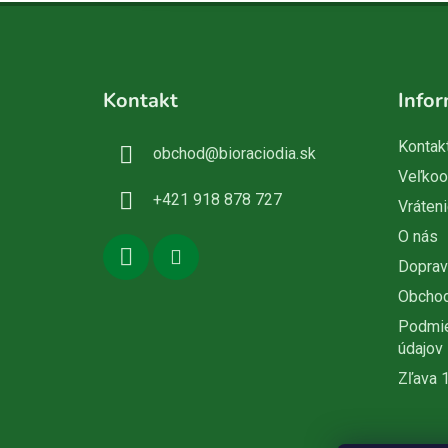
Z
á
Kontakt
Infor
p
ä
Kontak
obchod
@
bioraciodia.sk
t
Veľko
i
+421 918 878 727
Vráteni
e
O nás
Doprav
Obcho
Podmie
údajov
Zľava 