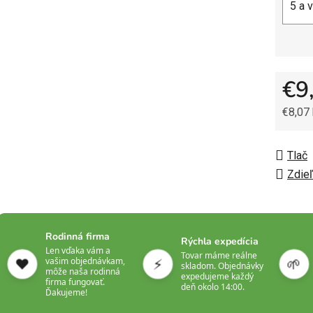
5 a 
€9
€8,07
Jedno
Tlač
Zdieľ
Rodinná firma
Rýchla expedícia
Len vďaka vám a
Tovar máme reálne
❤️
⚡
🌱
vašim objednávkam,
skladom. Objednávky
môže naša rodinná
expedujeme každý
firma fungovať.
deň okolo 14:00.
Ďakujeme!