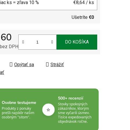
viac ks = zľava 10 %
€8,64
/ ks
Ušetríte
€0
,60
DO KOŠÍKA
 bez DPH
tková cena:
Opýtať sa
Strážiť
ať
500+ recenzií
Osobne testujeme
Stovky spokojných
⭐
Produkty z ponuky
zákazníkov, ktorým
prešli najskôr našim
sme vyčarili úsmev.
osobným "sitom".
Tisíce expedovaných
objednávok ročne.