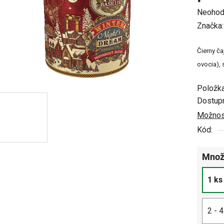
Prieme
Neohod
hodnot
Značka
produkt
Čierny ča
je
ovocia),
0,0
z
Položka
5
Dostup
hviezdi
Možnost
Kód:
Množ
1 ks
2 - 