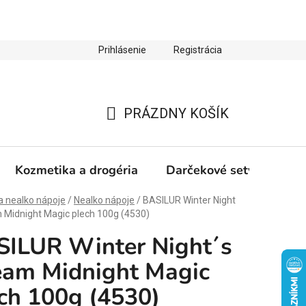
Prihlásenie
Registrácia
ienky ochrany osobných údajov
Zľava 10 % na prvý nákup
PRÁZDNY KOŠÍK
NÁKUPNÝ
KOŠÍK
Kozmetika a drogéria
Darčekové sety
Výp
a nealko nápoje
/
Nealko nápoje
/
BASILUR Winter Night
 Midnight Magic plech 100g (4530)
ILUR Winter Night´s
eam Midnight Magic
ch 100g (4530)