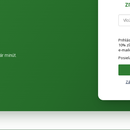
Z
Prihlá
10% z
e-mail
ár minút.
Posie
Zá