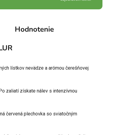
Hodnotenie
LUR
tných lístkov nevädze a arómou čerešňovej
o zaliatí získate nálev s intenzívnou
bná červená plechovka so sviatočným