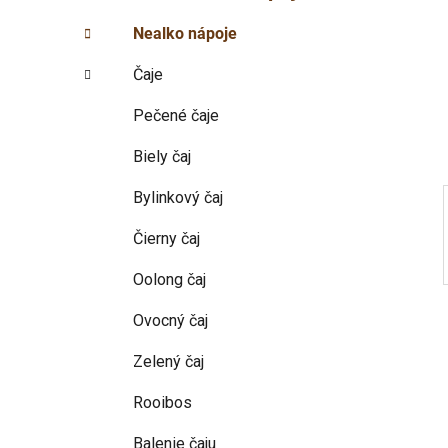
p
r
Nealko nápoje
i
a
e
n
Čaje
e
l
Pečené čaje
Biely čaj
Bylinkový čaj
Čierny čaj
Oolong čaj
Ovocný čaj
Zelený čaj
Rooibos
Balenie čaju