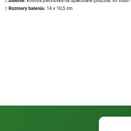
Balenie:
kovová plechovka na opakované použitie, vo vnútri
Rozmery balenia:
14 x 10,5 cm