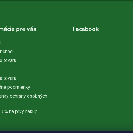
mácie pre vás
Facebook
t
obchod
e tovaru
a tovaru
dné podmienky
nky ochrany osobných
10 % na prvý nákup