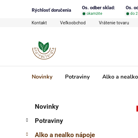
Prejsť
Os. odber sklad:
Os. o
na
Rýchlosť doručenia
okamžite
do 2
obsah
Kontakt
Veľkoobchod
Vrátenie tovaru
Novinky
Potraviny
Alko a nealko
B
K
Preskočiť
Novinky
a
o
kategórie
t
č
Potraviny
e
n
g
ý
Alko a nealko nápoje
ó