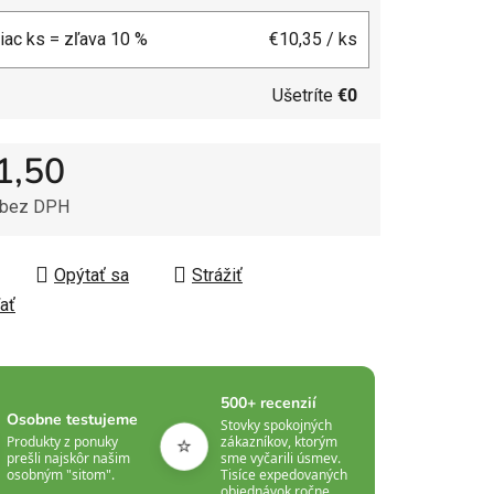
viac ks = zľava 10 %
€10,35
/ ks
Ušetríte
€0
1,50
 bez DPH
tková cena:
Opýtať sa
Strážiť
ať
500+ recenzií
Osobne testujeme
Stovky spokojných
⭐
Produkty z ponuky
zákazníkov, ktorým
prešli najskôr našim
sme vyčarili úsmev.
osobným "sitom".
Tisíce expedovaných
objednávok ročne.