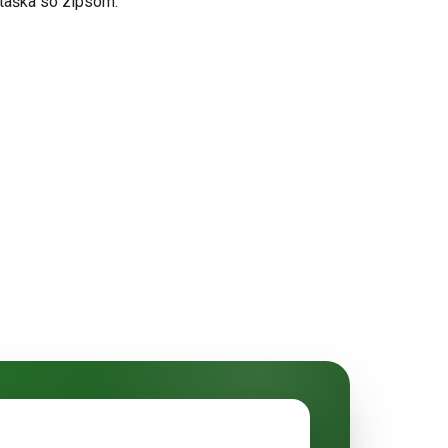
 taška so zipsom.