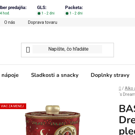
dber predajňa:
GLS:
Packeta:
4 hod.
1 - 2 dni
1 - 2 dni
O nás
Doprava tovaru
Obchodné podmienky
Podm
 nápoje
Sladkosti a snacky
Doplnky stravy
Domov
/
Alko 
´s Dream
BAS
VIAC ZA MENEJ
Dr
ple