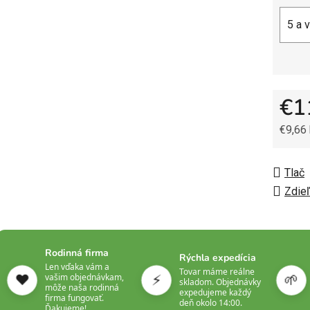
5 a 
€1
€9,66
Jedno
Tlač
Zdieľ
Rodinná firma
Rýchla expedícia
Len vďaka vám a
Tovar máme reálne
❤️
⚡
🌱
vašim objednávkam,
skladom. Objednávky
môže naša rodinná
expedujeme každý
firma fungovať.
deň okolo 14:00.
Ďakujeme!