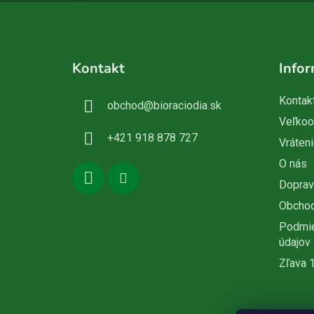
Z
á
Kontakt
Infor
p
ä
Kontak
obchod
@
bioraciodia.sk
t
Veľko
i
+421 918 878 727
Vráteni
e
O nás
Doprav
Obcho
Podmie
údajov
Zľava 