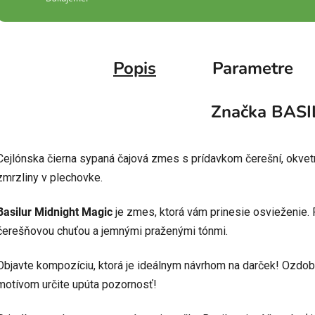
Popis
Parametre
Značka
BASI
Cejlónska čierna sypaná čajová zmes s prídavkom čerešní, okve
zmrzliny v plechovke.
Basilur Midnight Magic
je zmes, ktorá vám prinesie osvieženie. P
čerešňovou chuťou a jemnými praženými tónmi.
Objavte kompozíciu, ktorá je ideálnym návrhom na darček! Ozdo
motívom určite upúta pozornosť!