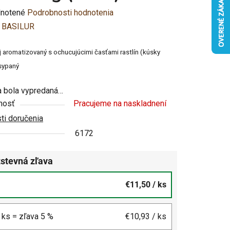
rné
notené
Podrobnosti hodnotenia
enie
:
BASILUR
u
j aromatizovaný s ochucujúcimi časťami rastlín (kúsky
 sypaný
 bola vypredaná…
nosť
Pracujeme na naskladnení
čiek.
i doručenia
6172
stevná zľava
€11,50
/ ks
4 ks = zľava 5 %
€10,93
/ ks