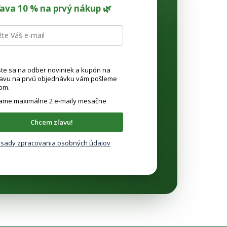
ľava 10 % na prvý nákup 🌿
ste sa na odber noviniek a kupón na
ľavu na prvú objednávku vám pošleme
om.
lame maximálne 2 e-maily mesačne
Chcem zľavu!
sady zpracovania osobných údajov