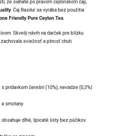
tí, že siahate po pravom cejlónskom čaji,
ality
. Čaj Basilur sa vyrába bez použitia
one Friendly Pure Ceylon Tea
.
vom. Skvelý návrh na darček pre blízku
zachovala sviežosť a plnosť chuti.
 s prídavkom čerešní (10%), nevädze (0,3%)
 a smotany.
bsahuje dlhé, špicaté listy bez púčikov.