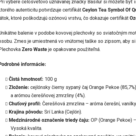
Pri výbere celosvetovo uznávanej značky Basilur si môžete byť is
ktorého autenticitu potvrdzuje certifikát
Ceylon Tea Symbol Of Qu
látok, ktoré poškodzujú ozónovú vrstvu, čo dokazuje certifikát
Oz
Unikátne balenie v podobe kovovej plechovky so sviatočným motí
osobu. Zmes je umiestnená vo vnútornej taške so zipsom, aby si 
Plechovka
Zero Waste
je opakovane použiteľná.
Podrobné informácie:
Čistá hmotnosť:
100 g
Zloženie:
cejlónsky čierny sypaný čaj Orange Pekoe (85,7%)
a arómou čerešňovej zmrzliny (4%).
Chuťový profil:
Čerešňová zmrzlina – aróma čerešní, vanilky
Krajina pôvodu:
Srí Lanka (Cejlón).
Medzinárodné označenie triedy čaju:
OP (Orange Pekoe) – o
Vysoká kvalita.