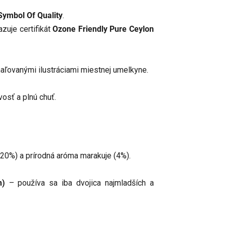
Symbol Of Quality
.
azuje certifikát
Ozone Friendly Pure Ceylon
aľovanými ilustráciami miestnej umelkyne.
vosť a plnú chuť.
(20%) a prírodná aróma marakuje (4%).
n)
– používa sa iba dvojica najmladších a