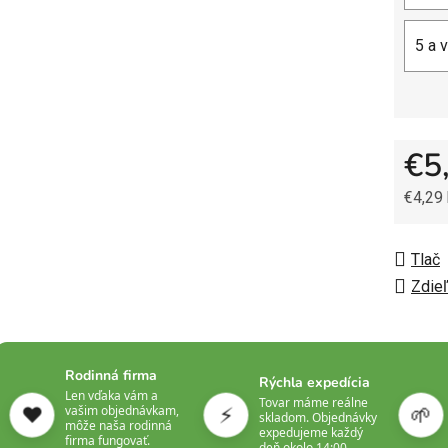
5 a 
€5
€4,29
Jedno
Tlač
Zdieľ
Rodinná firma
Rýchla expedícia
Len vďaka vám a
Tovar máme reálne
❤️
⚡
🌱
vašim objednávkam,
skladom. Objednávky
môže naša rodinná
expedujeme každý
firma fungovať.
deň okolo 14:00.