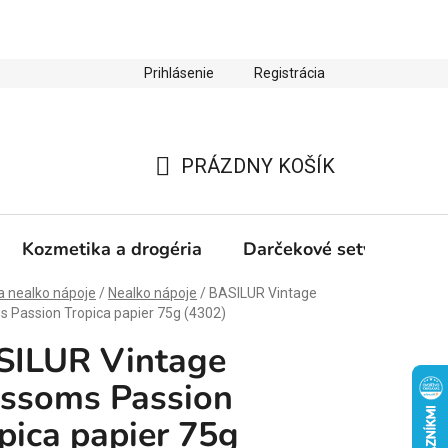
Prihlásenie
Registrácia
ienky ochrany osobných údajov
Zľava 10 % na prvý nákup
PRÁZDNY KOŠÍK
NÁKUPNÝ
KOŠÍK
Kozmetika a drogéria
Darčekové sety
Výp
a nealko nápoje
/
Nealko nápoje
/
BASILUR Vintage
 Passion Tropica papier 75g (4302)
SILUR Vintage
ssoms Passion
pica papier 75g