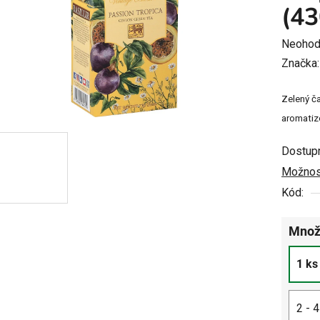
(43
Prieme
Neohod
hodnot
Značka
produkt
Zelený ča
je
aromatiz
0,0
z
Dostup
5
Možnost
hviezdi
Kód:
Množ
1 ks
2 - 