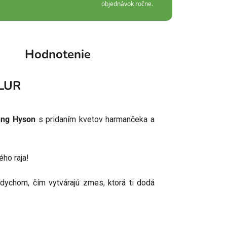
objednávok ročne.
Hodnotenie
LUR
ung Hyson
s pridaním kvetov harmančeka a
ého raja!
dychom, čím vytvárajú zmes, ktorá ti dodá