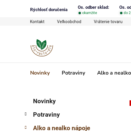
Prejsť
Os. odber sklad:
Os. o
na
Rýchlosť doručenia
okamžite
do 2
obsah
Kontakt
Veľkoobchod
Vrátenie tovaru
Novinky
Potraviny
Alko a nealko
B
K
Preskočiť
Novinky
a
o
kategórie
t
č
Potraviny
e
n
g
ý
Alko a nealko nápoje
ó