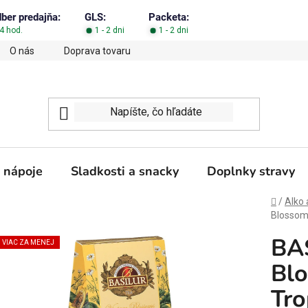
dber predajňa:
GLS:
Packeta:
4 hod.
1 - 2 dni
1 - 2 dni
O nás
Doprava tovaru
Obchodné podmienky
Podm
 nápoje
Sladkosti a snacky
Doplnky stravy
Domov
/
Alko 
Blossoms
BA
VIAC ZA MENEJ
Blo
Tro