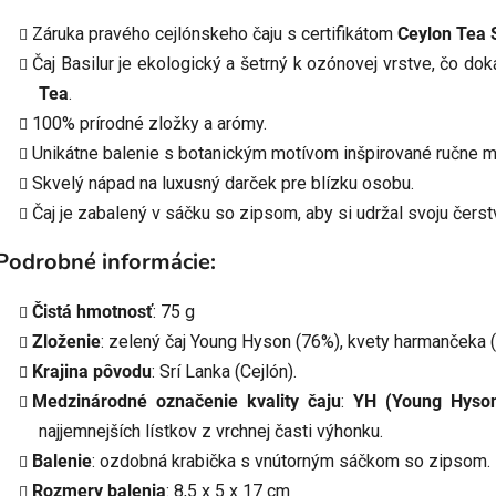
Záruka pravého cejlónskeho čaju s certifikátom
Ceylon Tea 
Čaj Basilur je ekologický a šetrný k ozónovej vrstve, čo dok
Tea
.
100% prírodné zložky a arómy.
Unikátne balenie s botanickým motívom inšpirované ručne m
Skvelý nápad na luxusný darček pre blízku osobu.
Čaj je zabalený v sáčku so zipsom, aby si udržal svoju čerst
Podrobné informácie:
Čistá hmotnosť
: 75 g
Zloženie
: zelený čaj Young Hyson (76%), kvety harmančeka 
Krajina pôvodu
: Srí Lanka (Cejlón).
Medzinárodné označenie kvality čaju
:
YH (Young Hyso
najjemnejších lístkov z vrchnej časti výhonku.
Balenie
: ozdobná krabička s vnútorným sáčkom so zipsom.
Rozmery balenia
: 8,5 x 5 x 17 cm