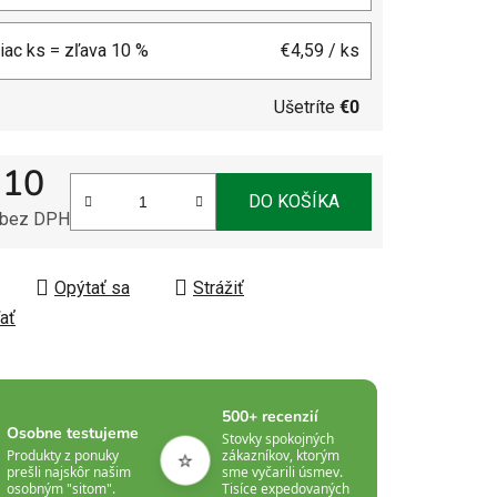
viac ks = zľava 10 %
€4,59
/ ks
Ušetríte
€0
,10
DO KOŠÍKA
 bez DPH
tková cena:
Opýtať sa
Strážiť
ať
500+ recenzií
Osobne testujeme
Stovky spokojných
⭐
Produkty z ponuky
zákazníkov, ktorým
prešli najskôr našim
sme vyčarili úsmev.
osobným "sitom".
Tisíce expedovaných