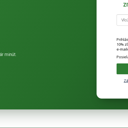
Z
Prihlá
10% z
e-mail
ár minút.
Posie
Zá