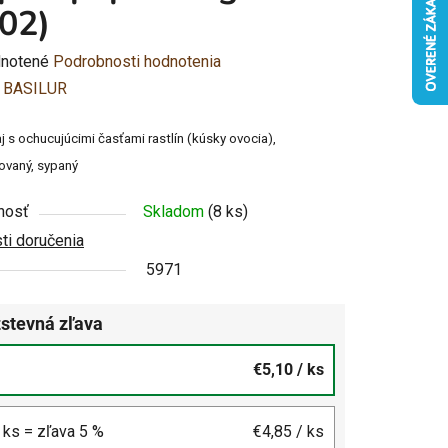
02)
rné
notené
Podrobnosti hodnotenia
enie
:
BASILUR
u
j s ochucujúcimi časťami rastlín (kúsky ovocia),
ovaný, sypaný
nosť
Skladom
(8 ks)
i doručenia
čiek.
5971
stevná zľava
€5,10
/ ks
4 ks = zľava 5 %
€4,85
/ ks