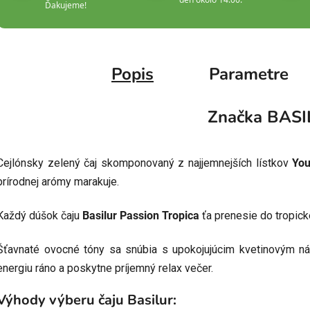
Ďakujeme!
Popis
Parametre
Značka
BASI
Cejlónsky zelený čaj skomponovaný z najjemnejších lístkov
Yo
prírodnej arómy marakuje.
Každý dúšok čaju
Basilur Passion Tropica
ťa prenesie do tropick
Šťavnaté ovocné tóny sa snúbia s upokojujúcim kvetinovým ná
energiu ráno a poskytne príjemný relax večer.
Výhody výberu čaju Basilur: