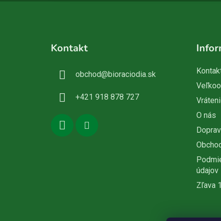
Z
á
Kontakt
Infor
p
ä
Kontak
obchod
@
bioraciodia.sk
t
Veľko
i
+421 918 878 727
Vráteni
e
O nás
Doprav
Obcho
Podmie
údajov
Zľava 