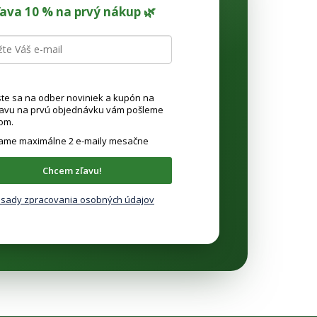
ľava 10 % na prvý nákup 🌿
ste sa na odber noviniek a kupón na
ľavu na prvú objednávku vám pošleme
om.
lame maximálne 2 e-maily mesačne
Chcem zľavu!
sady zpracovania osobných údajov