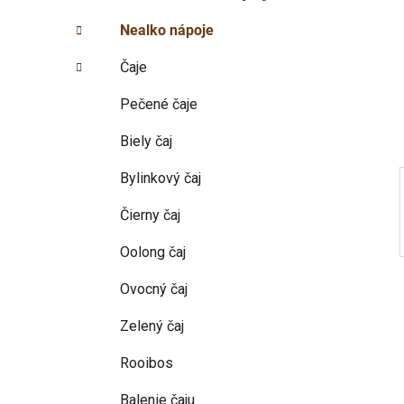
p
r
Nealko nápoje
i
a
e
n
Čaje
e
l
Pečené čaje
Biely čaj
Bylinkový čaj
Čierny čaj
Oolong čaj
Ovocný čaj
Zelený čaj
Rooibos
Balenie čaju