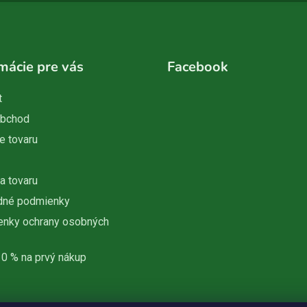
mácie pre vás
Facebook
t
obchod
e tovaru
a tovaru
dné podmienky
nky ochrany osobných
10 % na prvý nákup