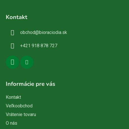
Z
á
Kontakt
p
ä
obchod
@
bioraciodia.sk
t
i
+421 918 878 727
e
Informácie pre vás
Kontakt
Veľkoobchod
Vrátenie tovaru
O nás