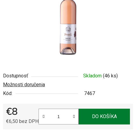
5
hviezdičiek.
Dostupnosť
Skladom
(46 ks)
Možnosti doručenia
Kód:
7467
€8
DO KOŠÍKA
€6,50 bez DPH
Jednotková cena: