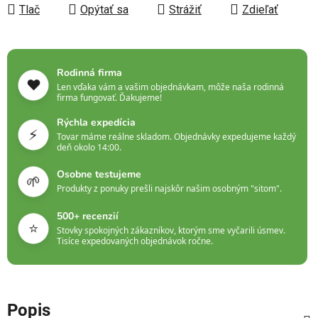
Tlač
Opýtať sa
Strážiť
Zdieľať
Rodinná firma
❤️
Len vďaka vám a vašim objednávkam, môže naša rodinná
firma fungovať. Ďakujeme!
Rýchla expedícia
⚡
Tovar máme reálne skladom. Objednávky expedujeme každý
deň okolo 14:00.
Osobne testujeme
🌱
Produkty z ponuky prešli najskôr našim osobným "sitom".
500+ recenzií
⭐
Stovky spokojných zákazníkov, ktorým sme vyčarili úsmev.
Tisíce expedovaných objednávok ročne.
Popis