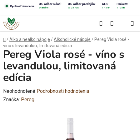
Prejsť
Os. odber sklad:
Os. odber predajňa:
GLS:
Packeta:
Rýchlosť doručenia
okamžite
do 24 hod.
1 - 2 dni
1 - 2 dni
na
obsah
Hľadať
NÁKUPN
KOŠÍK
Domov
/
Alko a nealko nápoje
/
Alkoholické nápoje
/
Pereg Viola rosé -
víno s levandulou, limitovaná edícia
Pereg Viola rosé - víno s
levandulou, limitovaná
edícia
Priemerné
Neohodnotené
Podrobnosti hodnotenia
hodnotenie
Značka:
Pereg
produktu
je
0,0
z