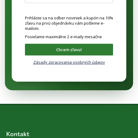
Prihláste sa na odber noviniek a kupón na 10%
zľavu na prvú objednávku vám pošleme e-
mailom.
Posielame maximálne 2 e-maily mesačne
Chcem zľavu!
Zásady zpracovania osobných údajov
Z
á
Kontakt
p