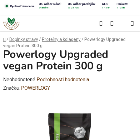
Prejsť
Os. odber sklad:
Os. odber predajňa:
GLS:
Packeta:
Rýchlosť doručenia
okamžite
do 24 hod.
1 - 2 dni
1 - 2 dni
na
obsah
Hľadať
NÁKUPN
KOŠÍK
Domov
/
Doplnky stravy
/
Proteíny a kolagény
/
Powerlogy Upgraded
vegan Protein 300 g
Powerlogy Upgraded
vegan Protein 300 g
Priemerné
Neohodnotené
Podrobnosti hodnotenia
hodnotenie
Značka:
POWERLOGY
produktu
je
0,0
z
5
hviezdičiek.