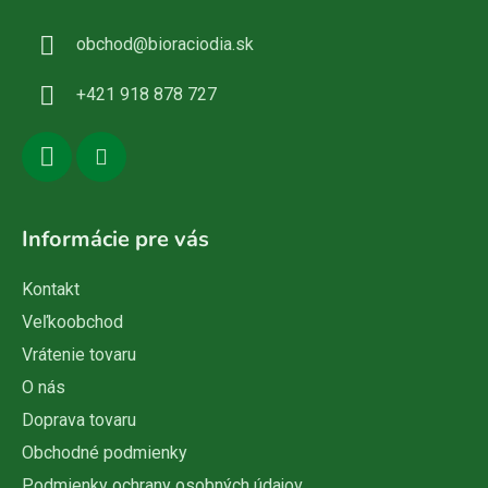
ä
obchod
@
bioraciodia.sk
t
i
+421 918 878 727
e
Informácie pre vás
Kontakt
Veľkoobchod
Vrátenie tovaru
O nás
Doprava tovaru
Obchodné podmienky
Podmienky ochrany osobných údajov