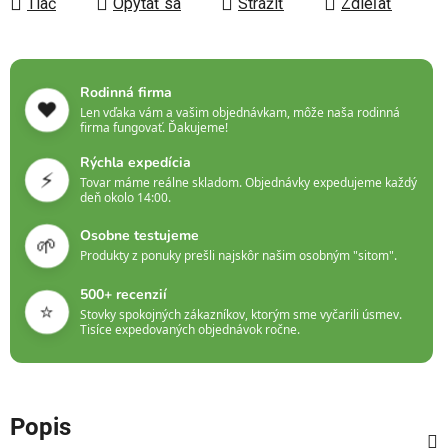
Tlač
Opýtať sa
Strážiť
Zdieľať
Rodinná firma
❤️
Len vďaka vám a vašim objednávkam, môže naša rodinná
firma fungovať. Ďakujeme!
Rýchla expedícia
⚡
Tovar máme reálne skladom. Objednávky expedujeme každý
deň okolo 14:00.
Osobne testujeme
🌱
Produkty z ponuky prešli najskôr našim osobným "sitom".
500+ recenzií
⭐
Stovky spokojných zákazníkov, ktorým sme vyčarili úsmev.
Tisíce expedovaných objednávok ročne.
Popis