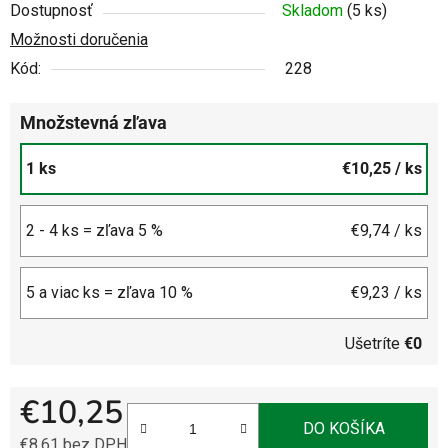
Dostupnosť
Skladom
(5 ks)
Možnosti doručenia
Kód:
228
Množstevná zľava
1 ks
€10,25
/ ks
2 - 4 ks = zľava 5 %
€9,74
/ ks
5 a viac ks = zľava 10 %
€9,23
/ ks
Ušetríte
€0
€10,25
DO KOŠÍKA
€8,61 bez DPH