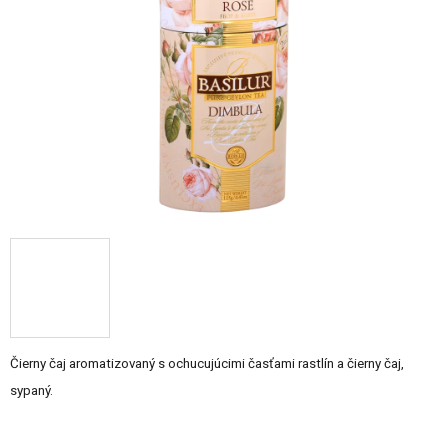
5
hviezdičiek.
Čierny čaj aromatizovaný s ochucujúcimi časťami rastlín a čierny čaj,
sypaný.