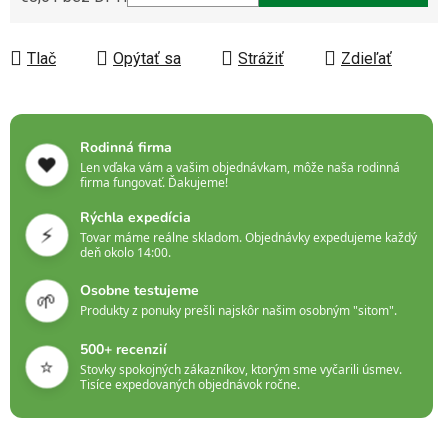
Jednotková cena:
Tlač
Opýtať sa
Strážiť
Zdieľať
Rodinná firma
❤️
Len vďaka vám a vašim objednávkam, môže naša rodinná
firma fungovať. Ďakujeme!
Rýchla expedícia
⚡
Tovar máme reálne skladom. Objednávky expedujeme každý
deň okolo 14:00.
Osobne testujeme
🌱
Produkty z ponuky prešli najskôr našim osobným "sitom".
500+ recenzií
⭐
Stovky spokojných zákazníkov, ktorým sme vyčarili úsmev.
Tisíce expedovaných objednávok ročne.