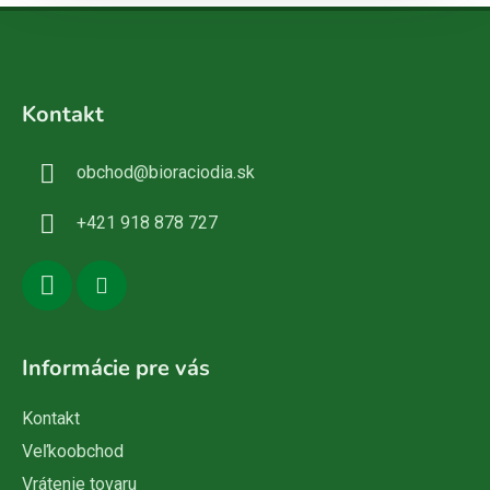
Z
á
Kontakt
p
ä
obchod
@
bioraciodia.sk
t
i
+421 918 878 727
e
Informácie pre vás
Kontakt
Veľkoobchod
Vrátenie tovaru