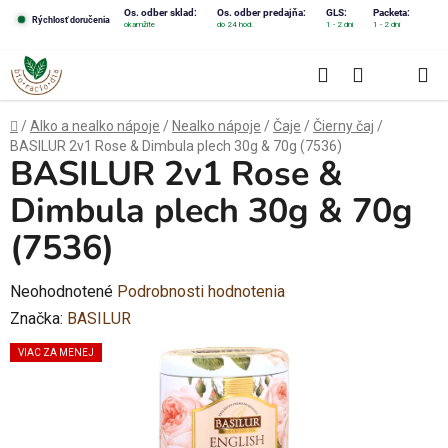
Prejsť
Os. odber sklad:
Os. odber predajňa:
GLS:
Packeta:
Rýchlosť doručenia
okamžite
do 24 hod.
1 - 2 dni
1 - 2 dni
na
obsah
Hľadať
NÁKUPN
KOŠÍK
Domov
/
Alko a nealko nápoje
/
Nealko nápoje
/
Čaje
/
Čierny čaj
/
BASILUR 2v1 Rose & Dimbula plech 30g & 70g (7536)
BASILUR 2v1 Rose &
Dimbula plech 30g & 70g
(7536)
Priemerné
Neohodnotené
Podrobnosti hodnotenia
hodnotenie
Značka:
BASILUR
produktu
VIAC ZA MENEJ
je
0,0
z