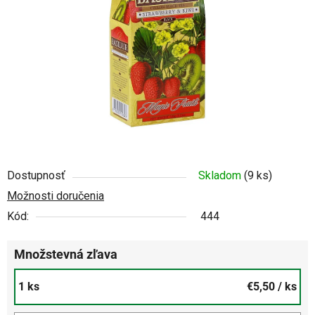
5
hviezdičiek.
Dostupnosť
Skladom
(9 ks)
Možnosti doručenia
Kód:
444
Množstevná zľava
1 ks
€5,50
/ ks