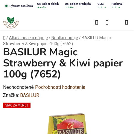
Prejsť
Os. odber sklad:
Os. odber predajňa:
GLS:
Packeta:
Rýchlosť doručenia
okamžite
do 24 hod.
1 - 2 dni
1 - 2 dni
na
obsah
Hľadať
NÁKUPN
KOŠÍK
Domov
/
Alko a nealko nápoje
/
Nealko nápoje
/
BASILUR Magic
Strawberry & Kiwi papier 100g (7652)
BASILUR Magic
Strawberry & Kiwi papier
100g (7652)
Priemerné
Neohodnotené
Podrobnosti hodnotenia
hodnotenie
Značka:
BASILUR
produktu
VIAC ZA MENEJ
je
0,0
z