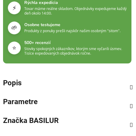
Rýchla expedícia
⚡
Tovar máme reálne skladom. Objednávky expedujeme každý
deň okolo 14:00.
Osobne testujeme
🌱
Produkty z ponuky prešli najskôr našim osobným "sitom".
500+ recenzií
⭐
Stovky spokojných zákazníkov, ktorým sme vyčarili úsmev.
Tisíce expedovaných objednávok ročne.
Popis
Parametre
Značka
BASILUR