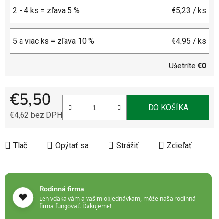
2 - 4 ks = zľava 5 %
€5,23
/ ks
5 a viac ks = zľava 10 %
€4,95
/ ks
Ušetríte
€0
€5,50
DO KOŠÍKA
€4,62 bez DPH
Jednotková cena:
Tlač
Opýtať sa
Strážiť
Zdieľať
Rodinná firma
❤️
Len vďaka vám a vašim objednávkam, môže naša rodinná
firma fungovať. Ďakujeme!