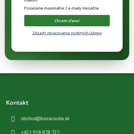
Posielame maximálne 2 e-maily mesačne
Chcem zľavu!
Zásady zpracovania osobných údajov
Z
á
Kontakt
p
ä
obchod
@
bioraciodia.sk
t
i
+421 918 878 727