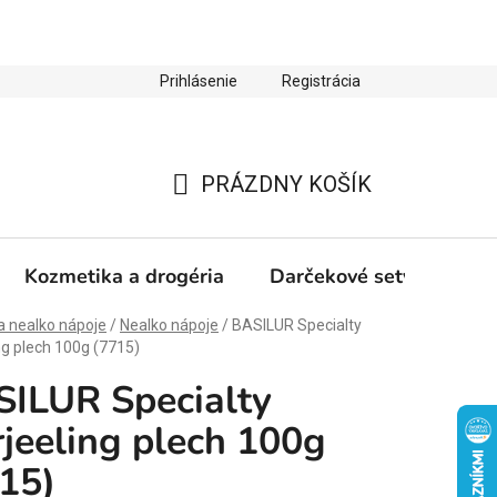
Prihlásenie
Registrácia
ienky ochrany osobných údajov
Zľava 10 % na prvý nákup
PRÁZDNY KOŠÍK
NÁKUPNÝ
KOŠÍK
Kozmetika a drogéria
Darčekové sety
Výp
a nealko nápoje
/
Nealko nápoje
/
BASILUR Specialty
ng plech 100g (7715)
ILUR Specialty
jeeling plech 100g
15)