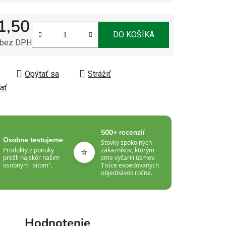
1,50
DO KOŠÍKA
 bez DPH
tková cena:
Opýtať sa
Strážiť
ať
500+ recenzií
Osobne testujeme
Stovky spokojných
⭐
Produkty z ponuky
zákazníkov, ktorým
prešli najskôr našim
sme vyčarili úsmev.
osobným "sitom".
Tisíce expedovaných
objednávok ročne.
Hodnotenie