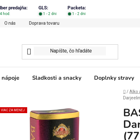
dber predajňa:
GLS:
Packeta:
4 hod.
1 - 2 dni
1 - 2 dni
O nás
Doprava tovaru
Obchodné podmienky
Podm
 nápoje
Sladkosti a snacky
Doplnky stravy
Domov
/
Alko 
Darjeeli
BAS
VIAC ZA MENEJ
Dar
(77