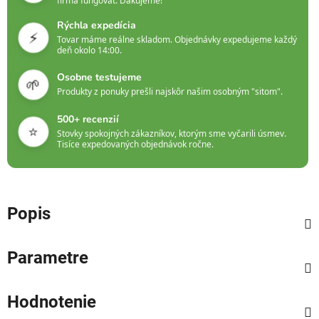
firma fungovať. Ďakujeme!
Rýchla expedícia
⚡
Tovar máme reálne skladom. Objednávky expedujeme každý
deň okolo 14:00.
Osobne testujeme
🌱
Produkty z ponuky prešli najskôr našim osobným "sitom".
500+ recenzií
⭐
Stovky spokojných zákazníkov, ktorým sme vyčarili úsmev.
Tisíce expedovaných objednávok ročne.
Popis
Parametre
Hodnotenie