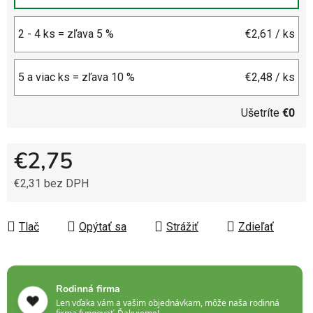
2 - 4 ks = zľava 5 %
€2,61
/ ks
5 a viac ks = zľava 10 %
€2,48
/ ks
Ušetríte
€0
€2,75
€2,31 bez DPH
Jednotková cena:
Tlač
Opýtať sa
Strážiť
Zdieľať
Rodinná firma
❤️
Len vďaka vám a vašim objednávkam, môže naša rodinná