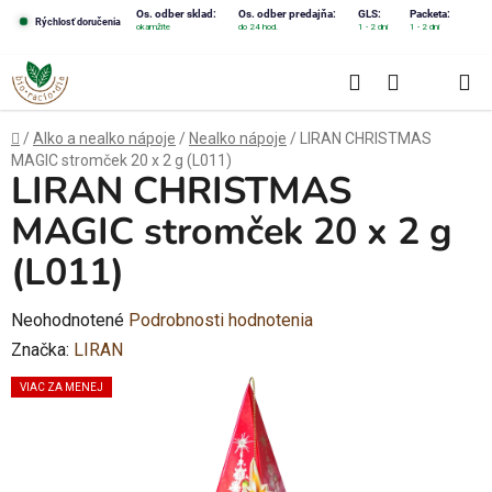
Prejsť
Os. odber sklad:
Os. odber predajňa:
GLS:
Packeta:
Rýchlosť doručenia
okamžite
do 24 hod.
1 - 2 dni
1 - 2 dni
na
obsah
Hľadať
NÁKUPN
KOŠÍK
Domov
/
Alko a nealko nápoje
/
Nealko nápoje
/
LIRAN CHRISTMAS
MAGIC stromček 20 x 2 g (L011)
LIRAN CHRISTMAS
MAGIC stromček 20 x 2 g
(L011)
Priemerné
Neohodnotené
Podrobnosti hodnotenia
hodnotenie
Značka:
LIRAN
produktu
VIAC ZA MENEJ
je
0,0
z