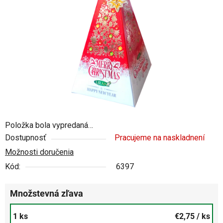
5
hviezdičiek.
Položka bola vypredaná…
Dostupnosť
Pracujeme na naskladnení
Možnosti doručenia
Kód:
6397
Množstevná zľava
1 ks
€2,75
/ ks